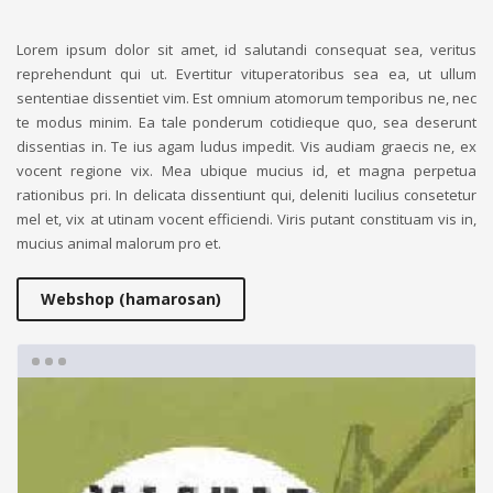
Lorem ipsum dolor sit amet, id salutandi consequat sea, veritus
reprehendunt qui ut. Evertitur vituperatoribus sea ea, ut ullum
sententiae dissentiet vim. Est omnium atomorum temporibus ne, nec
te modus minim. Ea tale ponderum cotidieque quo, sea deserunt
dissentias in. Te ius agam ludus impedit. Vis audiam graecis ne, ex
vocent regione vix. Mea ubique mucius id, et magna perpetua
rationibus pri. In delicata dissentiunt qui, deleniti lucilius consetetur
mel et, vix at utinam vocent efficiendi. Viris putant constituam vis in,
mucius animal malorum pro et.
Webshop (hamarosan)