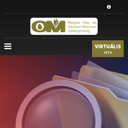
TÁRLATVEZETÉS/KÉRÉSRE
1
Magyar nyelvű tárlatvezetés: 4000,- Ft.
2
Diákok csoportja részére: 3000,- Ft.
3
Család részére: 3000,- Ft.
VIRTUÁLIS
Belépődíj: a Göcseji Falumúzeumba váltott belépőjegyek
SÉTA
érvényesek.
NYITVATARTÁS
Április 1. - október 31.
10-18 óráig
Hétfő kivételével