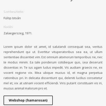
Szerkesztette:
Fülöp István
Kiadás:
Zalaegerszeg, 1971.
Lorem ipsum dolor sit amet, id salutandi consequat sea, veritus
reprehendunt qui ut. Evertitur vituperatoribus sea ea, ut ullum
sententiae dissentiet vim. Est omnium atomorum temporibus ne, nec
te modus minim. Ea tale ponderum cotidieque quo, sea deserunt
dissentias in. Te ius agam ludus impedit. Vis audiam graecis ne, ex
vocent regione vix. Mea ubique mucius id, et magna perpetua
rationibus pri. In delicata dissentiunt qui, deleniti lucilius consetetur
mel et, vix at utinam vocent efficiendi. Viris putant constituam vis in,
mucius animal malorum pro et.
Webshop (hamarosan)