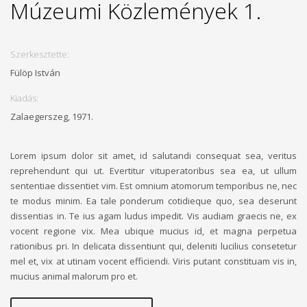
Múzeumi Közlemények 1.
Szerkesztette:
Fülöp István
Kiadás:
Zalaegerszeg, 1971.
Lorem ipsum dolor sit amet, id salutandi consequat sea, veritus
reprehendunt qui ut. Evertitur vituperatoribus sea ea, ut ullum
sententiae dissentiet vim. Est omnium atomorum temporibus ne, nec
te modus minim. Ea tale ponderum cotidieque quo, sea deserunt
dissentias in. Te ius agam ludus impedit. Vis audiam graecis ne, ex
vocent regione vix. Mea ubique mucius id, et magna perpetua
rationibus pri. In delicata dissentiunt qui, deleniti lucilius consetetur
mel et, vix at utinam vocent efficiendi. Viris putant constituam vis in,
mucius animal malorum pro et.