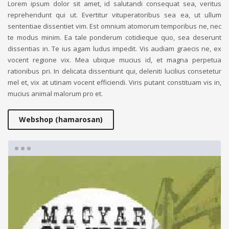
Lorem ipsum dolor sit amet, id salutandi consequat sea, veritus
reprehendunt qui ut. Evertitur vituperatoribus sea ea, ut ullum
sententiae dissentiet vim. Est omnium atomorum temporibus ne, nec
te modus minim. Ea tale ponderum cotidieque quo, sea deserunt
dissentias in. Te ius agam ludus impedit. Vis audiam graecis ne, ex
vocent regione vix. Mea ubique mucius id, et magna perpetua
rationibus pri. In delicata dissentiunt qui, deleniti lucilius consetetur
mel et, vix at utinam vocent efficiendi. Viris putant constituam vis in,
mucius animal malorum pro et.
Webshop (hamarosan)