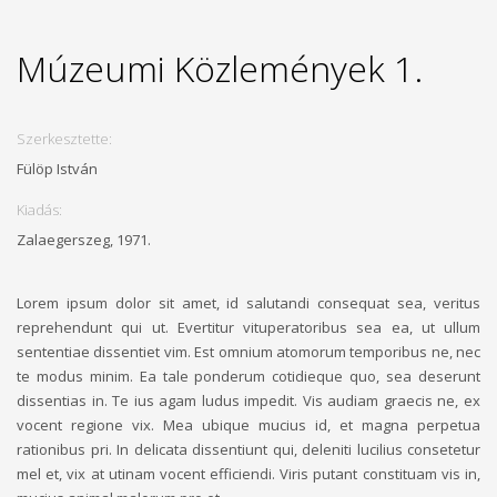
Múzeumi Közlemények 1.
Szerkesztette:
Fülöp István
Kiadás:
Zalaegerszeg, 1971.
Lorem ipsum dolor sit amet, id salutandi consequat sea, veritus
reprehendunt qui ut. Evertitur vituperatoribus sea ea, ut ullum
sententiae dissentiet vim. Est omnium atomorum temporibus ne, nec
te modus minim. Ea tale ponderum cotidieque quo, sea deserunt
dissentias in. Te ius agam ludus impedit. Vis audiam graecis ne, ex
vocent regione vix. Mea ubique mucius id, et magna perpetua
rationibus pri. In delicata dissentiunt qui, deleniti lucilius consetetur
mel et, vix at utinam vocent efficiendi. Viris putant constituam vis in,