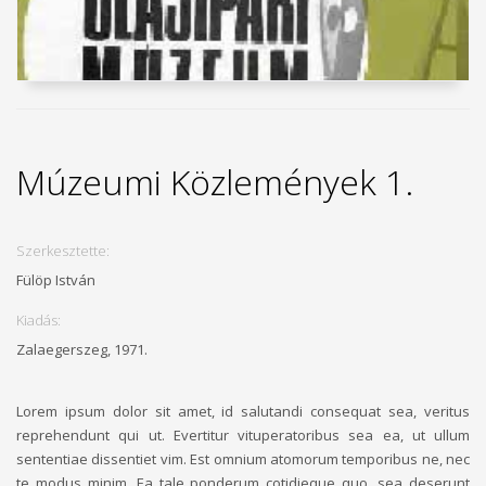
Múzeumi Közlemények 1.
Szerkesztette:
Fülöp István
Kiadás:
Zalaegerszeg, 1971.
Lorem ipsum dolor sit amet, id salutandi consequat sea, veritus
reprehendunt qui ut. Evertitur vituperatoribus sea ea, ut ullum
sententiae dissentiet vim. Est omnium atomorum temporibus ne, nec
te modus minim. Ea tale ponderum cotidieque quo, sea deserunt