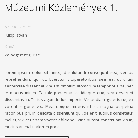
Múzeumi Közlemények 1.
Szerkesztette:
Fülöp István
Kiadás:
Zalaegerszeg, 1971.
Lorem ipsum dolor sit amet, id salutandi consequat sea, veritus
reprehendunt qui ut. Evertitur vituperatoribus sea ea, ut ullum
sententiae dissentiet vim. Est omnium atomorum temporibus ne, nec
te modus minim. Ea tale ponderum cotidieque quo, sea deserunt
dissentias in. Te ius agam ludus impedit. Vis audiam graecis ne, ex
vocent regione vix. Mea ubique mucius id, et magna perpetua
rationibus pri. In delicata dissentiunt qui, deleniti lucilius consetetur
mel et, vix at utinam vocent efficiendi. Viris putant constituam vis in,
mucius animal malorum pro et.