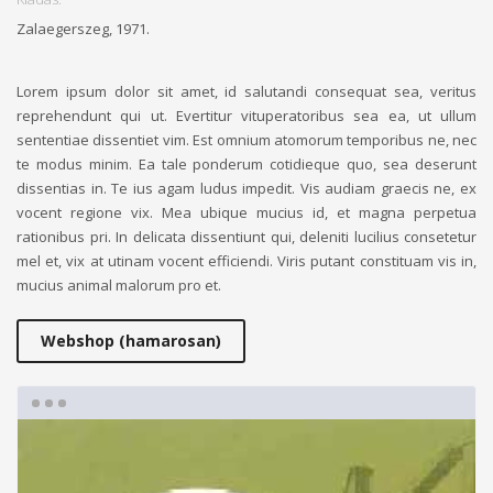
Zalaegerszeg, 1971.
Lorem ipsum dolor sit amet, id salutandi consequat sea, veritus
reprehendunt qui ut. Evertitur vituperatoribus sea ea, ut ullum
sententiae dissentiet vim. Est omnium atomorum temporibus ne, nec
te modus minim. Ea tale ponderum cotidieque quo, sea deserunt
dissentias in. Te ius agam ludus impedit. Vis audiam graecis ne, ex
vocent regione vix. Mea ubique mucius id, et magna perpetua
rationibus pri. In delicata dissentiunt qui, deleniti lucilius consetetur
mel et, vix at utinam vocent efficiendi. Viris putant constituam vis in,
mucius animal malorum pro et.
Webshop (hamarosan)