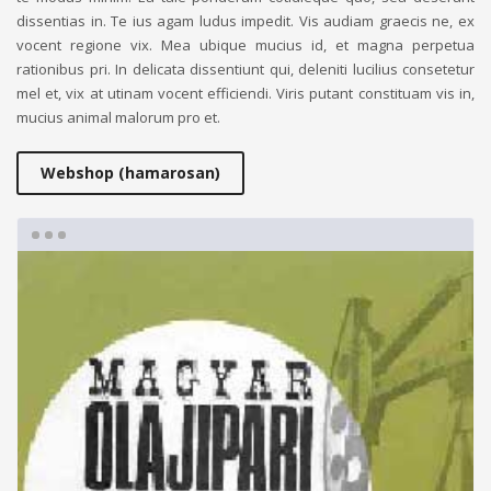
dissentias in. Te ius agam ludus impedit. Vis audiam graecis ne, ex
vocent regione vix. Mea ubique mucius id, et magna perpetua
rationibus pri. In delicata dissentiunt qui, deleniti lucilius consetetur
mel et, vix at utinam vocent efficiendi. Viris putant constituam vis in,
mucius animal malorum pro et.
Webshop (hamarosan)