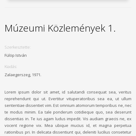
Múzeumi Közlemények 1.
Szerkesztette:
Fülöp István
Kiadás:
Zalaegerszeg, 1971.
Lorem ipsum dolor sit amet, id salutandi consequat sea, veritus
reprehendunt qui ut. Evertitur vituperatoribus sea ea, ut ullum
sententiae dissentiet vim. Est omnium atomorum temporibus ne, nec
te modus minim. Ea tale ponderum cotidieque quo, sea deserunt
dissentias in. Te ius agam ludus impedit. Vis audiam graecis ne, ex
vocent regione vix. Mea ubique mucius id, et magna perpetua
rationibus pri. In delicata dissentiunt qui, deleniti lucilius consetetur