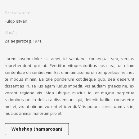
Szerkesztette:
Fülöp István
Kiadás:
Zalaegerszeg, 1971.
Lorem ipsum dolor sit amet, id salutandi consequat sea, veritus
reprehendunt qui ut. Evertitur vituperatoribus sea ea, ut ullum
sententiae dissentiet vim. Est omnium atomorum temporibus ne, nec
te modus minim. Ea tale ponderum cotidieque quo, sea deserunt
dissentias in. Te ius agam ludus impedit. Vis audiam graecis ne, ex
vocent regione vix. Mea ubique mucius id, et magna perpetua
rationibus pri. In delicata dissentiunt qui, deleniti lucilius consetetur
mel et, vix at utinam vocent efficiendi. Viris putant constituam vis in,
mucius animal malorum pro et.
Webshop (hamarosan)