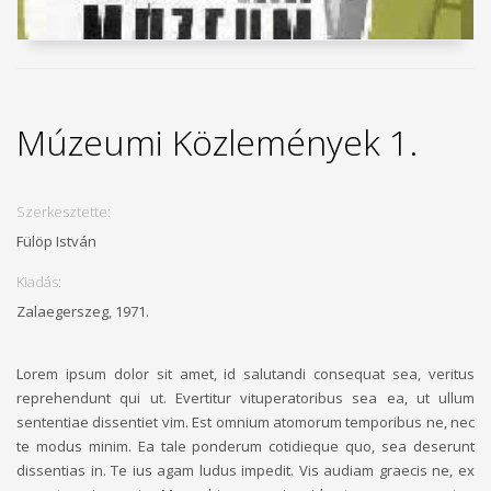
Múzeumi Közlemények 1.
Szerkesztette:
Fülöp István
Kiadás:
Zalaegerszeg, 1971.
Lorem ipsum dolor sit amet, id salutandi consequat sea, veritus
reprehendunt qui ut. Evertitur vituperatoribus sea ea, ut ullum
sententiae dissentiet vim. Est omnium atomorum temporibus ne, nec
te modus minim. Ea tale ponderum cotidieque quo, sea deserunt
dissentias in. Te ius agam ludus impedit. Vis audiam graecis ne, ex