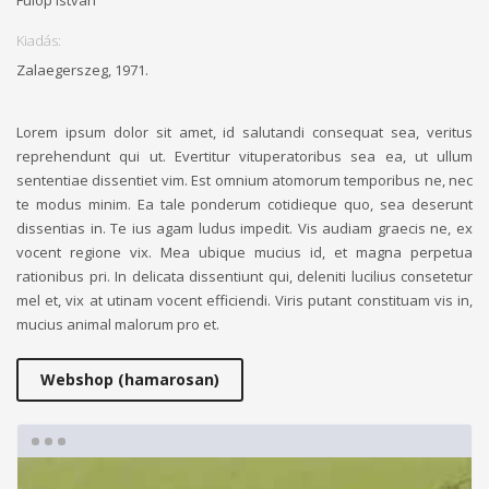
Fülöp István
Kiadás:
Zalaegerszeg, 1971.
Lorem ipsum dolor sit amet, id salutandi consequat sea, veritus
reprehendunt qui ut. Evertitur vituperatoribus sea ea, ut ullum
sententiae dissentiet vim. Est omnium atomorum temporibus ne, nec
te modus minim. Ea tale ponderum cotidieque quo, sea deserunt
dissentias in. Te ius agam ludus impedit. Vis audiam graecis ne, ex
vocent regione vix. Mea ubique mucius id, et magna perpetua
rationibus pri. In delicata dissentiunt qui, deleniti lucilius consetetur
mel et, vix at utinam vocent efficiendi. Viris putant constituam vis in,
mucius animal malorum pro et.
Webshop (hamarosan)