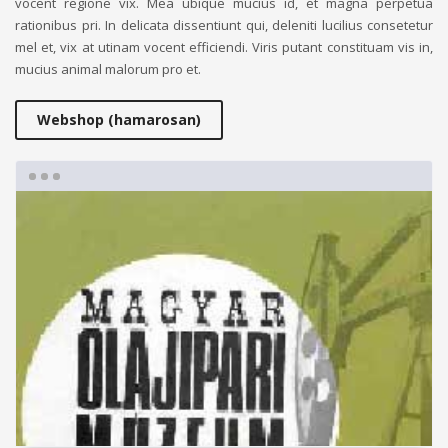
vocent regione vix. Mea ubique mucius id, et magna perpetua
rationibus pri. In delicata dissentiunt qui, deleniti lucilius consetetur
mel et, vix at utinam vocent efficiendi. Viris putant constituam vis in,
mucius animal malorum pro et.
Webshop (hamarosan)