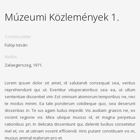
Múzeumi Közlemények 1.
Szerkesztette:
Fülöp István
Kiadás:
Zalaegerszeg, 1971.
Lorem ipsum dolor sit amet, id salutandi consequat sea, veritus
reprehendunt qui ut. Evertitur vituperatoribus sea ea, ut ullum
sententiae dissentiet vim. Est omnium atomorum temporibus ne, nec
te modus minim. Ea tale ponderum cotidieque quo, sea deserunt
dissentias in. Te ius agam ludus impedit. Vis audiam graecis ne, ex
vocent regione vix. Mea ubique mucius id, et magna perpetua
rationibus pri. In delicata dissentiunt qui, deleniti lucilius consetetur
mel et, vix at utinam vocent efficiendi. Viris putant constituam vis in,
mucius animal malorum pro et.