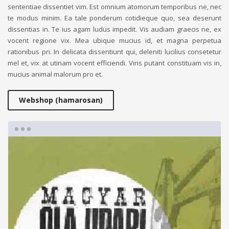
sententiae dissentiet vim. Est omnium atomorum temporibus ne, nec
te modus minim. Ea tale ponderum cotidieque quo, sea deserunt
dissentias in. Te ius agam ludus impedit. Vis audiam graecis ne, ex
vocent regione vix. Mea ubique mucius id, et magna perpetua
rationibus pri. In delicata dissentiunt qui, deleniti lucilius consetetur
mel et, vix at utinam vocent efficiendi. Viris putant constituam vis in,
mucius animal malorum pro et.
Webshop (hamarosan)