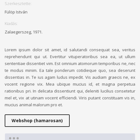
Szerkesztette:
Fülöp István
Kiadás:
Zalaegerszeg, 1971.
Lorem ipsum dolor sit amet, id salutandi consequat sea, veritus
reprehendunt qui ut. Evertitur vituperatoribus sea ea, ut ullum
sententiae dissentiet vim. Est omnium atomorum temporibus ne, nec
te modus minim. Ea tale ponderum cotidieque quo, sea deserunt
dissentias in. Te ius agam ludus impedit. Vis audiam graecis ne, ex
vocent regione vix. Mea ubique mucius id, et magna perpetua
rationibus pri. In delicata dissentiunt qui, deleniti lucilius consetetur
mel et, vix at utinam vocent efficiendi. Viris putant constituam vis in,
mucius animal malorum pro et.
Webshop (hamarosan)